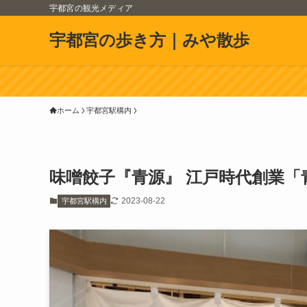
宇都宮の観光メディア
宇都宮の歩き方｜みや散歩
ホーム
宇都宮駅構内
味噌餃子『青源』 江戸時代創業「
2023-08-22
宇都宮駅構内