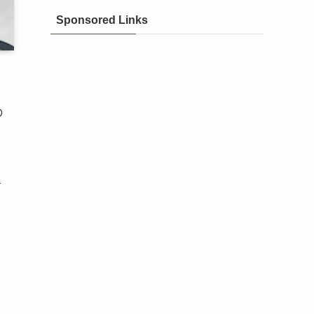
Sponsored Links
の
将