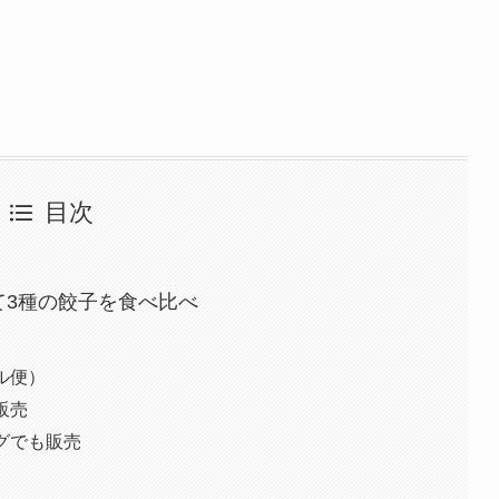
目次
て3種の餃子を食べ比べ
ル便）
販売
グでも販売