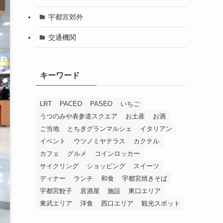
宇都宮郊外
交通機関
キーワード
LRT
PACEO
PASEO
いちご
うつのみや表参道スクエア
お土産
お酒
ご当地
とちぎグランマルシェ
イタリアン
イベント
ウツノミヤテラス
カクテル
カフェ
グルメ
コインロッカー
サイクリング
ショッピング
スイーツ
ディナー
ランチ
和食
宇都宮焼きそば
宇都宮餃子
居酒屋
施設
東口エリア
東武エリア
洋食
西口エリア
観光スポット