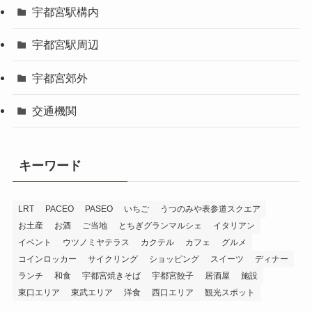
宇都宮駅構内
宇都宮駅周辺
宇都宮郊外
交通機関
キーワード
LRT
PACEO
PASEO
いちご
うつのみや表参道スクエア
お土産
お酒
ご当地
とちぎグランマルシェ
イタリアン
イベント
ウツノミヤテラス
カクテル
カフェ
グルメ
コインロッカー
サイクリング
ショッピング
スイーツ
ディナー
ランチ
和食
宇都宮焼きそば
宇都宮餃子
居酒屋
施設
東口エリア
東武エリア
洋食
西口エリア
観光スポット