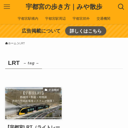
宇都宮の歩き方｜みや散歩
宇都宮駅構内
宇都宮駅周辺
宇都宮郊外
交通機関
広告掲載について
詳しくはこちら
ホーム
LRT
LRT
– tag –
交通機関
【宇都宮LRT（ライトレー