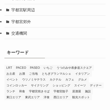
宇都宮駅周辺
宇都宮郊外
交通機関
キーワード
LRT
PACEO
PASEO
いちご
うつのみや表参道スクエア
お土産
お酒
ご当地
とちぎグランマルシェ
イタリアン
イベント
ウツノミヤテラス
カクテル
カフェ
グルメ
コインロッカー
サイクリング
ショッピング
スイーツ
ディナー
ランチ
和食
宇都宮焼きそば
宇都宮餃子
居酒屋
施設
東口エリア
東武エリア
洋食
西口エリア
観光スポット