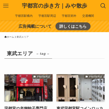
宇都宮の歩き方｜みや散歩
宇都宮駅構内
宇都宮駅周辺
宇都宮郊外
交通機関
広告掲載について
詳しくはこちら
ホーム
東武エリア
東武エリア
– tag –
宇都宮駅周辺
宇都宮駅周辺
宇都宮の老舗餃子専門店
東武宇都宮駅コインロッカ