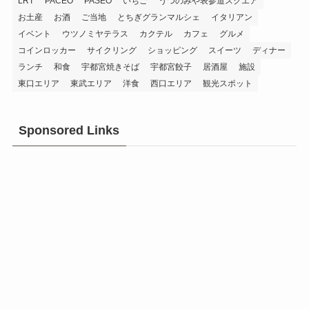
LRT
PACEO
PASEO
いちご
うつのみや表参道スクエア
お土産
お酒
ご当地
とちぎグランマルシェ
イタリアン
イベント
ウツノミヤテラス
カクテル
カフェ
グルメ
コインロッカー
サイクリング
ショッピング
スイーツ
ディナー
ランチ
和食
宇都宮焼きそば
宇都宮餃子
居酒屋
施設
東口エリア
東武エリア
洋食
西口エリア
観光スポット
Sponsored Links