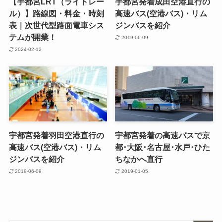
【宇都宮LRT（ライトレー
宇都宮発着成田空港直行の
ル）】路線図・料金・時刻
高速バス(空港バス)・リム
表｜次世代型路面電車シス
ジンバスを紹介
テムが開業！
2019-06-09
2024-02-12
宇都宮発着羽田空港直行の
宇都宮発着の高速バスで京
高速バス(空港バス)・リム
都･大阪･名古屋･水戸･ひた
ジンバスを紹介
ちなかへ直行
2019-06-09
2019-01-05